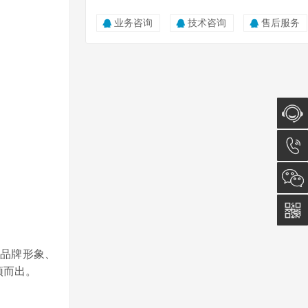
业务咨询
技术咨询
售后服务
在线咨
询
0512-
5011
0815
品牌形象、
颖而出。