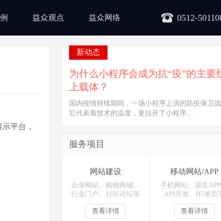
0512-50110
例
益众观点
益众网络
新动态
为什么小程序会成为抗“疫”的主要
上载体？
国内疫情持续期间，一场小程序上演的防疫保卫战
它代表着技术的温度，更拉开了小程序…
展示平台，
服务项目
网站建设
移动网站/APP
企业网站、购物商城、
手机网站、原生AP
行业门户、社区论坛等
API开发、H5单页
查看详情
查看详情