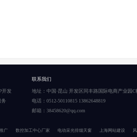
联系我们
P开发
地址：中国·昆山 开发区同丰路国际电商产业园C
服务
电话：0512-50110815 13862648819
邮箱：38458620@qq.com
推广
数控加工中心厂家
电动采光排烟天窗
上海网站建设
风