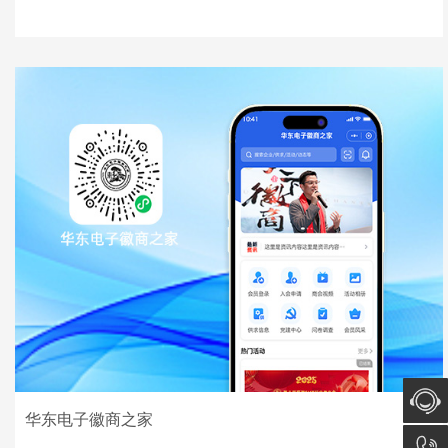
华东电子徽商之家
在线咨