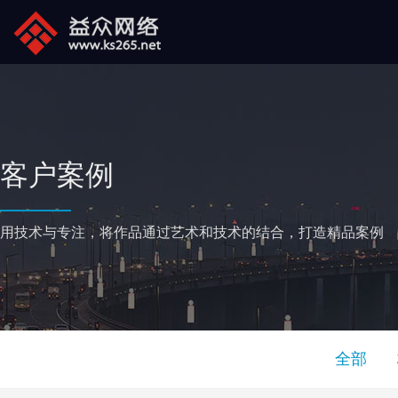
客户案例
用技术与专注，将作品通过艺术和技术的结合，打造精品案例
全部