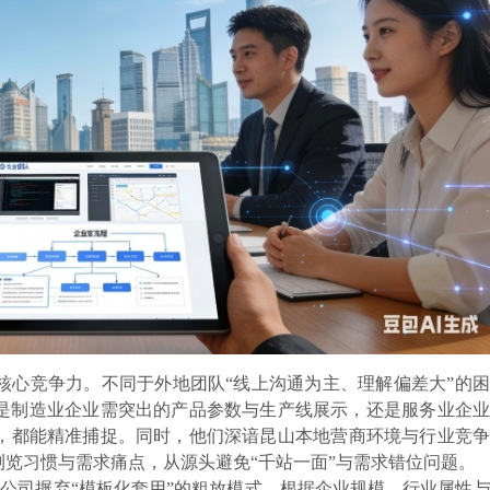
核心竞争力。不同于外地团队“线上沟通为主、理解偏差大”的
是制造业企业需突出的产品参数与生产线展示，还是服务业企业
，都能精准捕捉。同时，他们深谙昆山本地营商环境与行业竞争
览习惯与需求痛点，从源头避免“千站一面”与需求错位问题。
公司摒弃“模板化套用”的粗放模式，根据企业规模、行业属性