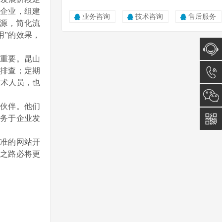
企业，组建
业务咨询
技术咨询
售后服务
源，简化流
用”的效果，
重要。昆山
门排查；定期
在线咨
技术人员，也
询
0512-
化伙伴。他们
5011
务于企业发
0815
准的网站开
之路必将更