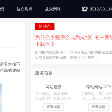
0512-50110
例
益众观点
益众网络
新动态
为什么小程序会成为抗“疫”的主要
上载体？
国内疫情持续期间，一场小程序上演的防疫保卫战
它代表着技术的温度，更拉开了小程序…
需求对接不
供高效建站
服务项目
网站建设
移动网站/APP
企业网站、购物商城、
手机网站、原生AP
行业门户、社区论坛等
API开发、H5单页
查看详情
查看详情