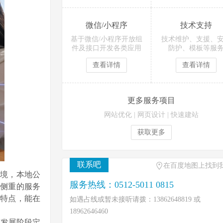
微信/小程序
技术支持
基于微信/小程序开放组
技术维护、支援、
件及接口开发各类应用
防护、模板等服
查看详情
查看详情
更多服务项目
网站优化
|
网页设计
|
快速建站
获取更多
联系吧
在百度地图上找到
困境，本地公
服务热线：0512-5011 0815
侧重的服务
特点，能在
如遇占线或暂未接听请拨：13862648819 或
18962646460
与发展阶段定