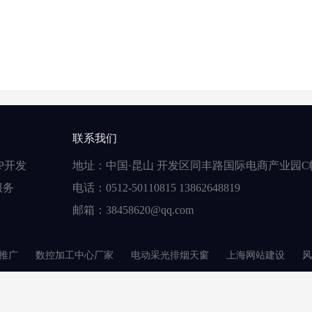
联系我们
P开发
地址：中国·昆山 开发区同丰路国际电商产业园C
服务
电话：0512-50110815 13862648819
邮箱：38458620@qq.com
推广
数控加工中心厂家
电动采光排烟天窗
上海网站建设
风
限公司
版权所有
苏ICP备16025453号
感谢 长沙微构网络 模板支