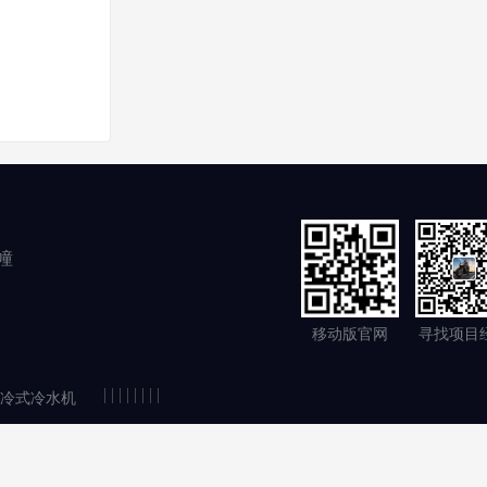
幢
移动版官网
寻找项目
|
|
|
|
|
|
|
|
冷式冷水机
持
苏公安备案32058302001054
SiteMap