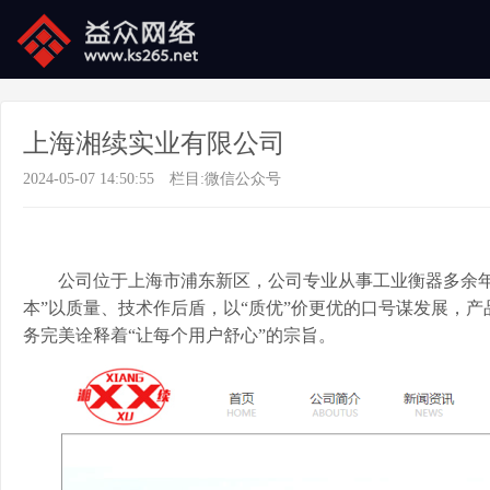
上海湘续实业有限公司
2024-05-07 14:50:55
栏目:
微信公众号
公司位于上海市浦东新区，公司专业从事工业衡器多余
本”以质量、技术作后盾，以“质优”价更优的口号谋发展，产
务完美诠释着“让每个用户舒心”的宗旨。