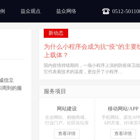
0512-50110
例
益众观点
益众网络
新动态
为什么小程序会成为抗“疫”的主要
上载体？
国内疫情持续期间，一场小程序上演的防疫保卫战
它代表着技术的温度，更拉开了小程序…
诚信立
和周到的服
服务项目
网站建设
移动网站/APP
企业网站、购物商城、
手机网站、原生AP
行业门户、社区论坛等
API开发、H5单页
查看详情
查看详情