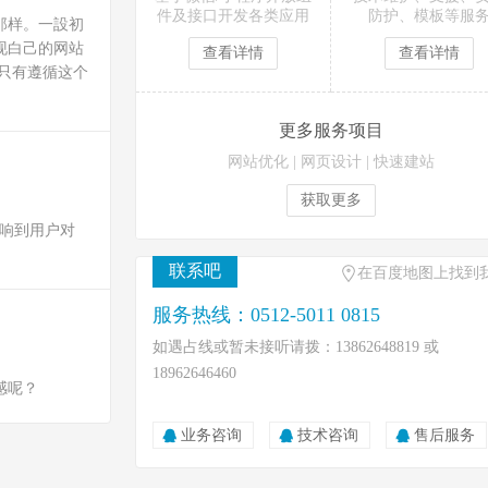
件及接口开发各类应用
防护、模板等服
那样。一設初
现白己的网站
查看详情
查看详情
只有遵循这个
更多服务项目
网站优化
|
网页设计
|
快速建站
获取更多
影响到用户对
联系吧
在百度地图上找到
服务热线：0512-5011 0815
如遇占线或暂未接听请拨：13862648819 或
18962646460
感呢？
业务咨询
技术咨询
售后服务